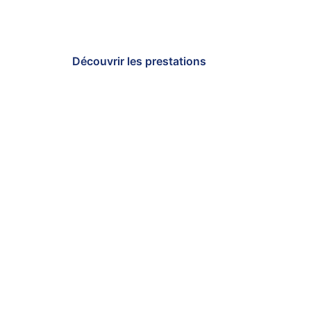
Men, au milieu des oiseaux et des dauphins.
Découvrir les prestations
Planifier